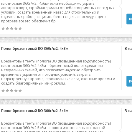
плотностью 360г/м2 , 4х6м- если необходимо укрыть
автотранспорт, стройматериалы от неблагоприятных погодных
условий, создать временный навес для строительных и
отделочных работ, защитить бетон с целью последующего
К
прогрева все это обеспечит бр..
Полог брезентовый ВО 360г/м2, 4х8м
В н
Брезентовые тенты (полога) ВО (повышенная водоупорность)
плотностью 360г/м2 4х8м – брезентовый полог сделан из
натуральных тканей, что позволяет надежно обустроить
временные укрытия от погодных условий, закрыть
недостроенную кровлю, строительные леса, оконные проемы и
К
создать благоприятный микроклим..
Полог брезентовый ВО 360г/м2, 5х6м
В н
Брезентовые тенты (полога) ВО (повышенная водоупорность)
плотностью 360г/м2 5х6м – полога изготовлены из толстой