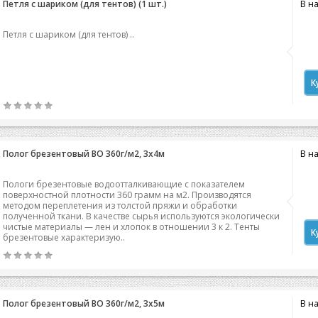
Петля с шариком (для тентов) (1 шт.)
В н
Петля с шариком (для тентов) ..
К
Полог брезентовый ВО 360г/м2, 3х4м
В н
Пологи брезентовые водоотталкивающие с показателем
поверхностной плотности 360 грамм на м2. Производятся
методом переплетения из толстой пряжи и обработки
полученной ткани. В качестве сырья используются экологически
чистые материалы — лен и хлопок в отношении 3 к 2. Тенты
К
брезентовые характеризую..
Полог брезентовый ВО 360г/м2, 3х5м
В н