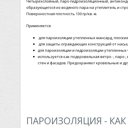
Четырехслойный, паро-гидроизоляционный, антиконде
образующегося из водяного пара на утеплитель и ст
Поверхностная плотность 130 гр/кв. м.
Применяется:
для пароизоляции утепленных мансард, плоских
для защиты ограждающих конструкций от насыщ
для пароизоляции и гидроизоляции утепленных
используется как подкровельная ветро -, паро-,
стен и фасадов. Предохраняют кровельные и др
ПАРОИЗОЛЯЦИЯ - КА