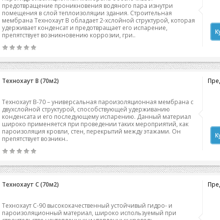
предотвращение проникновения водяного пара изнутри
помещения в слой теплоизоляции здания. Строительная
мембрана Технохаут В обладает 2-хслойной структурой, которая
удерживает конденсат и предотвращает его испарение,
К
препятствует возникновению коррозии, гри..
Технохаут В (70м2)
Пред
Технохаут B-70 – универсальная пароизоляционная мембрана с
двухслойной структурой, способствующей удерживанию
конденсата и его последующему испарению. Данный материал
широко применяется при проведении таких мероприятий, как
пароизоляция кровли, стен, перекрытий между этажами. Он
К
препятствует возникн..
Технохаут С (70м2)
Пред
Технохаут С-90 высококачественный устойчивый гидро- и
пароизоляционный материал, широко используемый при