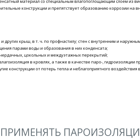
нсатный материал со специальным влагопоглощающим слоем из вис
роительные конструкции и препятствует образованию коррозии на в
 и других крыш, в т. ч. по профнастилу; стен с внутренним и нару
ения парами воды и образования в них конденсата;
 чердачных, цокольных и междуэтажных перекрытий;
 влагоизоляция в кровлях, а также в качестве паро-, гидроизоляции п
угие конструкции от потерь тепла и неблагоприятного воздействия 
К ПРИМЕНЯТЬ ПАРОИЗОЛЯЦ