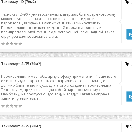
Технохаут D (70м2)
Пред
Технохаут D-90 – универсальный материал, благодаря которому
может осуществляться качественная ветро-, гидро- и
пароизоляция здания в любых климатических условиях.
Пароизоляционные пленки данной марки выполнены из
полипропиленовой ткани с односторонней ламинацией. Такая
К
структура дает возможность иск..
Технохаут А-75 (30м2)
Пред
Пароизоляция имеет обширную сферу применения. Чаще всего
её используют в кровельных конструкциях. То есть там, где
должно быть тепло и сухо. Для этого и создана пароизоляция
Технохаут А, представляющая собой паропроницаемую
мембрану, не пропускающую воду и воздух. Такая мембрана
К
защитит утеплитель н..
Технохаут А-75 (70м2)
Пред