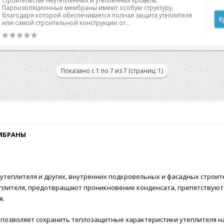
строительстве неутепленных и утепленных кровель.
Пароизоляционные мембраны имеют особую структуру,
благодаря которой обеспечивается полная защита утеплителя
К
или самой строительной конструкции от ..
Показано с 1 по 7 из 7 (страниц: 1)
МБРАНЫ
теплителя и других, внутренних подкровельных и фасадных строите
еплителя, предотвращают проникновение конденсата, препятствую
я.
зволяет сохранить теплозащитные характеристики утеплителя на 