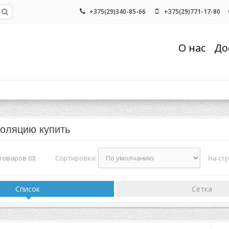
+375(29)340-85-66
+375(29)771-17-80
О нас
До
золяцию купить
Сортировка:
На ст
оваров (0)
Список
Сетка