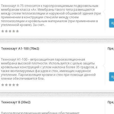
Технохаут А-75 относится к паропроницаемым подкровельным
мембранам класса «А». Мембраны такого типа размещаются
между слоем теплоизоляции и наружной обшивкой здания (при
применении в конструкции стен) или между слоем
теплоизоляции и кровельным материалом (при применении в
К
утепленной кровле). За счет..
Технохаут А1-100 (70м2)
Пред
Технохаут А1-100 – ветрозащитная пароизоляционная
мембрана высокой плотности. Используется с целью защиты
кровельных конструкций с углом наклона более 35 градусов, а
также вентилируемых фасадов и стен, имеющих наружное
утепление. Пароизоляция кровли и стен при помощи данной
К
пленки обеспечивается бла..
Технохаут В (30м2)
Пред
Парогидроизоляционная мембрана обеспечивает