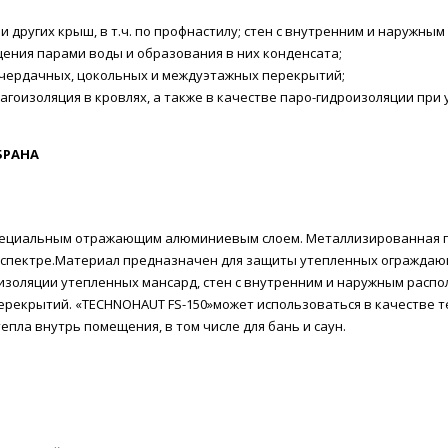
 и других крыш, в т.ч. по профнастилу; стен с внутренним и наруж
ения парами воды и образования в них конденсата;
 чердачных, цокольных и междуэтажных перекрытий;
гоизоляция в кровлях, а также в качестве паро-гидроизоляции при 
БРАНА
ециальным отражающим алюминиевым слоем. Металлизированная п
м спектре.Материал предназначен для защиты утепленных ограждаю
изоляции утепленных мансард, стен с внутренним и наружным распо
рекрытий. «TECHNOHAUT FS-150»может использоваться в качестве т
пла внутрь помещения, в том числе для бань и саун.