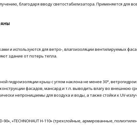
злучению, благодаря вводу светостабилизатора. Применяется для вс
РАНЫ
и и используются для ветро-, влагоизоляции вентилируемых фаса
ют здание от потерь тепла.
й гидроизоляции крыш с углом наклона не менее 30°, ветрогидроиз
онструкции фасадов, мансард и т.п. выводить влагу во внешнюю сре
ически непроницаемы для воздуха и воды, а также стойки к UV-излу
D-90», «TECHNOHAUT H-110» (трехслойные, армированные, полиэтиле