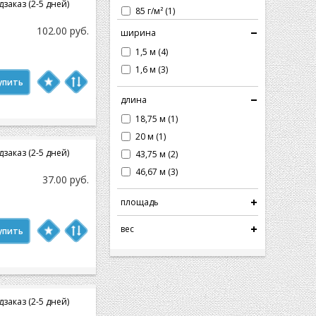
заказ (2-5 дней)
85 г/м² (1)
102.00 руб.
ширина
1,5 м (4)
1,6 м (3)
упить
длина
18,75 м (1)
20 м (1)
заказ (2-5 дней)
43,75 м (2)
46,67 м (3)
37.00 руб.
площадь
вес
упить
заказ (2-5 дней)