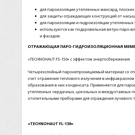
для пароизоляции утепленных мансард, плоских
для защиты ограждающих конструкций от насыщ
для пароизоляции и гидроизоляции утепленных
используются как подкровельная ветро-паро-вла
и фасадов.
ОТРАЖАЮЩАЯ ПАРО-ГИДРОИЗОЛЯЦИОННАЯ МЕМ
«TECHNOHAUT FS-150» с эффектом энергосбережения
Четырехслойный паронепроницаемый материал со сп
счет отражения теплового излучения в инфракрасно
образования в них конденсата. Применяется для паро
утепленных чердачных, цокольных и междуэтажных пе
отопительными приборами для ограждения лучевого те
«TECHNОHAUT FL-130»