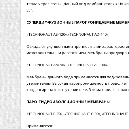
тепла через стены. Данный вид мембран стоек к UV-и
35°.
СУПЕРДИФФУЗИОННЫЕ ПАРОПРОНИЦАЕМЫЕ МЕМБ
«TECHNOHAUT AS-120»,«TECHNOHAUT AD-140»
Обладают улучшенными прочностными характеристикам
межстроительным расстоянием. Мембраны предохраня
«TECHNOHAUT AМ-90», «TECHNOHAUT AС-100»
Мембраны данного вида применяются для подкровельно
утеплителем. Высокая паропроницаемость позволяет к
конденсироваться в утеплителе. Эти материалы практ
ПАРО-ГИДРОИЗОЛЯЦИОННЫЕ МЕМБРАНЫ
«TECHNOHAUT B-70», «TECHNOHAUT С-90», «TECHNOHAUT 
Применяются: