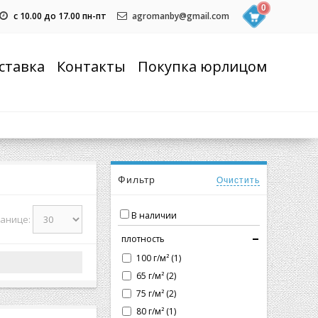
0
с 10.00 до 17.00 пн-пт
agromanby@gmail.com
ставка
Контакты
Покупка юрлицом
Фильтр
Очистить
В наличии
ранице:
плотность
100 г/м² (1)
65 г/м² (2)
75 г/м² (2)
80 г/м² (1)