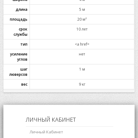
длина
5 м
площадь
20 м²
срок
10 лет
службы
тип
<a href=
усиление
нет
углов
шаг
1 м
люверсов
вес
9 кг
ЛИЧНЫЙ КАБИНЕТ
Личный Кабинет