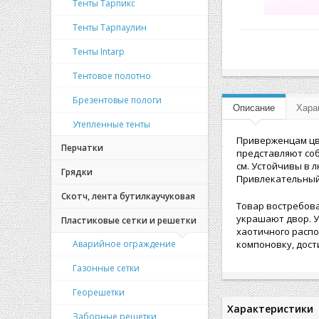
Тенты Тарпикс
Тенты Тарпаулин
Тенты Intarp
Тентовое полотно
Брезентовые пологи
Описание
Хара
Утепленные тенты
Приверженцам цв
Перчатки
представляют со
см. Устойчивы в 
Грядки
Привлекательный
Скотч, лента бутилкаучуковая
Товар востребов
украшают двор. У
Пластиковые сетки и решетки
хаотичного распо
Аварийное ограждение
компоновку, дост
Газонные сетки
Георешетки
Характеристики
Заборные решетки