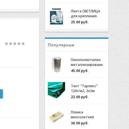
крепления пленки
для теплиц
Лента СВЕТЛИЦА
оцинкованный,
для крепления
0,7мм (2м)
пленки к теплице
25.00 руб.
длина 30м, ширина
3 см, 700 мкм
Популярные
Пенополиэтилен
металлизированн
ый (НПЭ 2-120-25)
45.00 руб.
Тент "Тарпикс"
120г/м2, 2х3м
22.00 руб.
Пленка
многолетняя
"Светлица 6/200"
36.00 руб.
(7 лет) за 1м.пог.