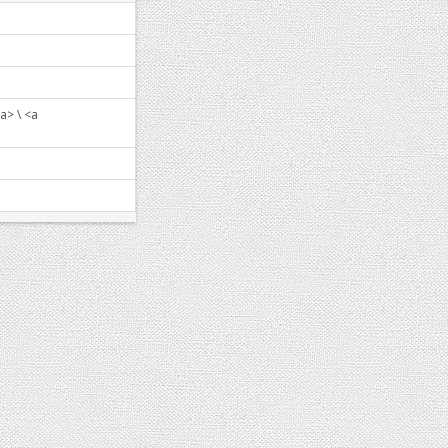
> \ <a