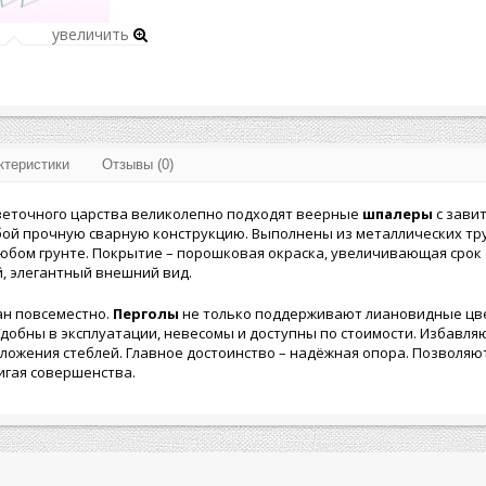
увеличить
ктеристики
Отзывы (0)
еточного царства великолепно подходят веерные
шпалеры
с зави
бой прочную сварную конструкцию. Выполнены из металлических тр
любом грунте. Покрытие – порошковая окраска, увеличивающая срок с
, элегантный внешний вид.
ан повсеместно.
Перголы
не только поддерживают лиановидные цве
добны в эксплуатации, невесомы и доступны по стоимости. Избавля
ложения стеблей. Главное достоинство – надёжная опора. Позволя
игая совершенства.