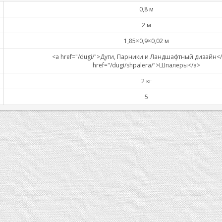
0,8 м
2 м
1,85×0,9×0,02 м
<a href="/dugi/">Дуги, Парники и Ландшафтный дизайн</a
href="/dugi/shpalera/">Шпалеры</a>
2 кг
5