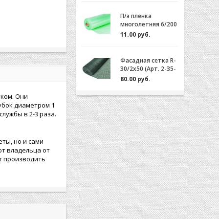
П/э пленка
многолетняя 6/200
(2-3 года) Зеленая/
11.00 руб.
Желтая за 1м.пог.
Фасадная сетка R-
30/2x50 (Арт. 2-35-
50)
80.00 руб.
тком. Они
убок диаметром 1
лужбы в 2-3 раза.
ты, но и сами
ют владельца от
ют производить