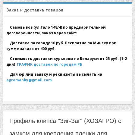
▼
Профиль клипса
Профиль клипса "Зиг-Заг"
Заказ и доставка товаров
"Зиг-Заг" (ХОЗАГРО) с замком для крепления пленки
Самовывоз (ул.Гало 148/4) по предварительной
для теплиц оцинкованный, 0,7мм (2м)
договоренности, заказ через сайт!
Доставка по городу 10 руб. Бесплатно по Минску при
сумме заказа от 400 руб.
▼
Стоимость доставки курьером по Беларуси от 25 руб. (1-2
дня)
ГРАФИК доставок по городам РБ
Для юр.лиц заявку и реквизиты высылать на
agromanby@gmail.com
▼
Профиль клипса "Зиг-Заг" (ХОЗАГРО) с
замком для крепления пленки для