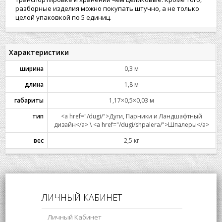
разборные изделия можно покупать штучно, а не только
целой упаковкой по 5 единиц.
Характеристики
ширина
0,3 м
длина
1,8 м
габариты
1,17×0,5×0,03 м
тип
<a href="/dugi/">Дуги, Парники и Ландшафтный
дизайн</a> \ <a href="/dugi/shpalera/">Шпалеры</a>
вес
2,5 кг
ЛИЧНЫЙ КАБИНЕТ
Личный Кабинет