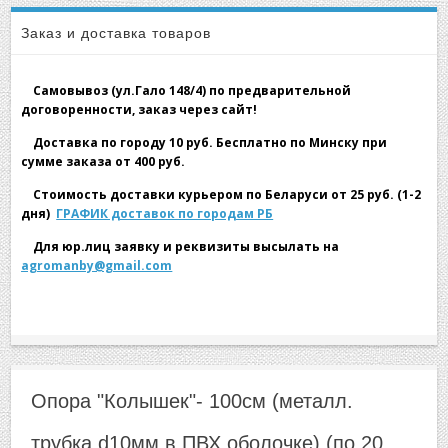
▼
Опора "Колышек"- 100см (металл. трубка d10мм в ПВХ
Заказ и доставка товаров
оболочке) (по 20 шт. в связке)
Самовывоз (ул.Гало 148/4) по предварительной
договоренности, заказ через сайт!
Доставка по городу 10 руб. Бесплатно по Минску при
сумме заказа от 400 руб.
▼
Стоимость доставки курьером по Беларуси от 25 руб. (1-2
дня)
ГРАФИК доставок по городам РБ
Для юр.лиц заявку и реквизиты высылать на
agromanby@gmail.com
▼
Опора "Колышек"- 100см (металл.
трубка d10мм в ПВХ оболочке) (по 20