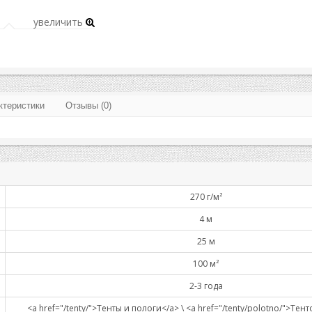
увеличить
ктеристики
Отзывы (0)
270 г/м²
4 м
25 м
100 м²
2-3 года
<a href="/tenty/">Тенты и пологи</a> \ <a href="/tenty/polotno/">Те