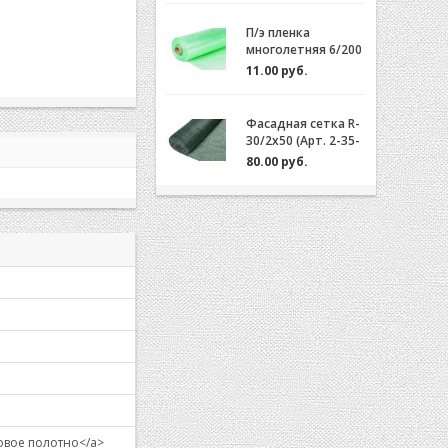
П/э пленка
многолетняя 6/200
(2-3 года) Зеленая/
11.00 руб.
Желтая за 1м.пог.
Фасадная сетка R-
30/2x50 (Арт. 2-35-
50)
80.00 руб.
нтовое полотно</a>