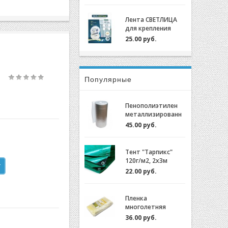
крепления пленки
для теплиц
Лента СВЕТЛИЦА
оцинкованный,
для крепления
0,7мм (2м)
пленки к теплице
25.00 руб.
длина 30м, ширина
3 см, 700 мкм
Популярные
Пенополиэтилен
металлизированн
ый (НПЭ 2-120-25)
45.00 руб.
Тент "Тарпикс"
120г/м2, 2х3м
22.00 руб.
Пленка
многолетняя
"Светлица 6/200"
36.00 руб.
(7 лет) за 1м.пог.