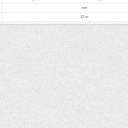
нет
27 кг