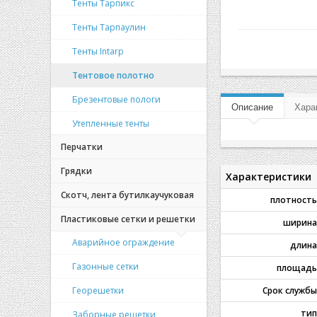
Тенты Тарпикс
Тенты Тарпаулин
Тенты Intarp
Тентовое полотно
Брезентовые пологи
Описание
Хара
Утепленные тенты
Перчатки
Грядки
Характеристики
Скотч, лента бутилкаучуковая
плотность
Пластиковые сетки и решетки
ширина
Аварийное ограждение
длина
Газонные сетки
площадь
Георешетки
Срок службы
тип
Заборные решетки