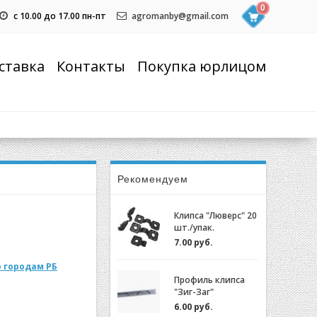
0
с 10.00 до 17.00 пн-пт
agromanby@gmail.com
ставка
Контакты
Покупка юрлицом
Рекомендуем
Клипса "Люверс" 20
шт./упак.
7.00 руб.
 городам РБ
Профиль клипса
"Зиг-Заг"
(ХОЗАГРО) с
6.00 руб.
замком для