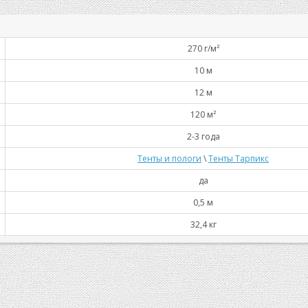
270 г/м²
10 м
12 м
120 м²
2-3 года
Тенты и пологи
\
Тенты Тарпикс
да
0,5 м
32,4 кг