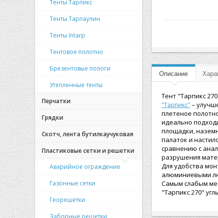
Тенты Тарпикс
Тенты Тарпаулин
Тенты Intarp
Тентовое полотно
Брезентовые пологи
Описание
Хара
Утепленные тенты
Тент "Тарпикс 27
Перчатки
– улучш
"Тарпикс"
плетеное полотно
Грядки
идеально подходи
площадки, наземн
Скотч, лента бутилкаучуковая
палаток и настил
сравнению с ана
Пластиковые сетки и решетки
разрушения мате
Для удобства мо
Аварийное ограждение
алюминиевыми лю
Газонные сетки
Самым слабым мес
"Тарпикс 270" уг
Георешетки
Заборные решетки