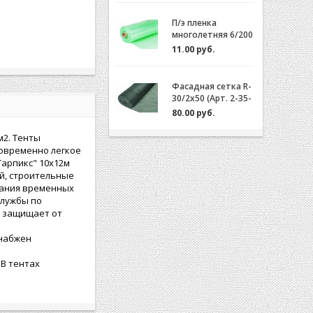
П/э пленка
многолетняя 6/200
(2-3 года) Зеленая/
11.00 руб.
Желтая за 1м.пог.
Фасадная сетка R-
30/2x50 (Арт. 2-35-
50)
80.00 руб.
м2. Тенты
новременно легкое
Тарпикс" 10х12м
й, строительные
дания временных
службы по
о защищает от
снабжен
 В тентах