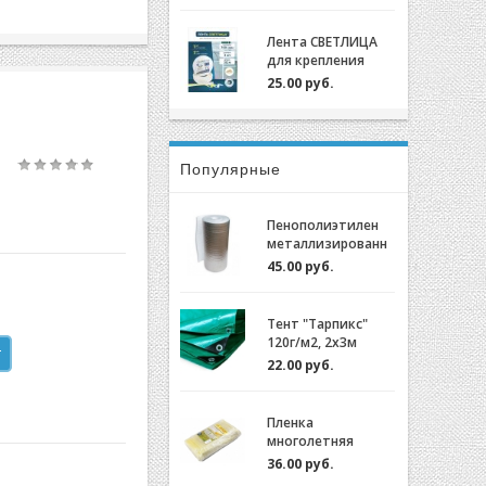
крепления пленки
для теплиц
Лента СВЕТЛИЦА
оцинкованный,
для крепления
0,7мм (2м)
пленки к теплице
25.00 руб.
длина 30м, ширина
3 см, 700 мкм
Популярные
Пенополиэтилен
металлизированн
ый (НПЭ 2-120-25)
45.00 руб.
Тент "Тарпикс"
120г/м2, 2х3м
22.00 руб.
Пленка
многолетняя
"Светлица 6/200"
36.00 руб.
(7 лет) за 1м.пог.