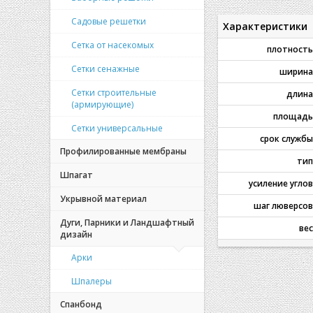
Садовые решетки
Характеристики
Сетка от насекомых
плотность
Сетки сенажные
ширина
Сетки строительные
длина
(армирующие)
площадь
Сетки универсальные
срок службы
Профилированные мембраны
тип
Шпагат
усиление углов
Укрывной материал
шаг люверсов
Дуги, Парники и Ландшафтный
вес
дизайн
Арки
Шпалеры
Спанбонд