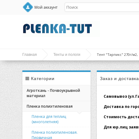
Мой аккаунт
Тент "Тарпикс" 270г/м2,
Главная
Тенты и пологи
Категории
Заказ и доставк
Агроткань - Почвоукрывной
материал
Самовывоз (ул.Гал
Пленка полиэтиленовая
Доставка по город
Пленка для теплиц
Стоимость доставк
(многолетняя)
Для юр.лиц заявк
Пленка полиэтиленовая.
Первичная