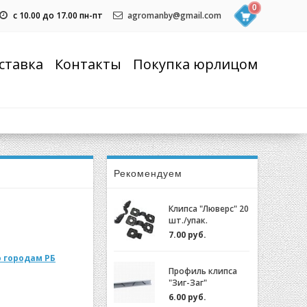
0
с 10.00 до 17.00 пн-пт
agromanby@gmail.com
ставка
Контакты
Покупка юрлицом
Рекомендуем
Клипса "Люверс" 20
шт./упак.
7.00 руб.
 городам РБ
Профиль клипса
"Зиг-Заг"
(ХОЗАГРО) с
6.00 руб.
замком для