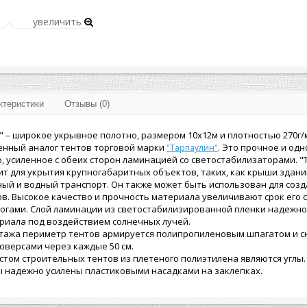
увеличить
ктеристики
Отзывы (0)
0" – широкое укрывное полотно, размером 10х12м и плотностью 270г/
енный аналог тентов торговой марки
. Это прочное и од
"Тарпаулин"
, усиленное с обеих сторон ламинацией со светостабилизаторами. "
т для укрытия крупногабаритных объектов, таких, как крыши здани
ый и водный транспорт. Он также может быть использован для соз
ов. Высокое качество и прочность материала увеличивают срок его 
логами. Слой ламинации из светостабилизированной пленки надежн
риала под воздействием солнечных лучей.
нтажа периметр тентов армируется полипропиленовым шпагатом и 
версами через каждые 50 см.
том строительных тентов из плетеного полиэтилена являются углы.
лы надежно усилены пластиковыми насадками на заклепках.