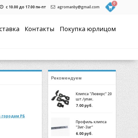
0
с 10.00 до 17.00 пн-пт
agromanby@gmail.com
ставка
Контакты
Покупка юрлицом
Рекомендуем
Клипса "Люверс" 20
шт./упак.
7.00 руб.
 городам РБ
Профиль клипса
"Зиг-Заг"
(ХОЗАГРО) с
6.00 руб.
замком для