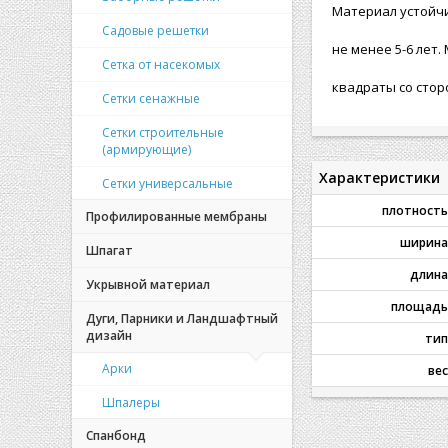
Материал устойчи
Садовые решетки
не менее 5-6 ле
Сетка от насекомых
квадраты со стор
Сетки сенажные
Сетки строительные
(армирующие)
Характеристики
Сетки универсальные
плотность
Профилированные мембраны
ширина
Шпагат
длина
Укрывной материал
площадь
Дуги, Парники и Ландшафтный
дизайн
тип
Арки
вес
Шпалеры
Спанбонд