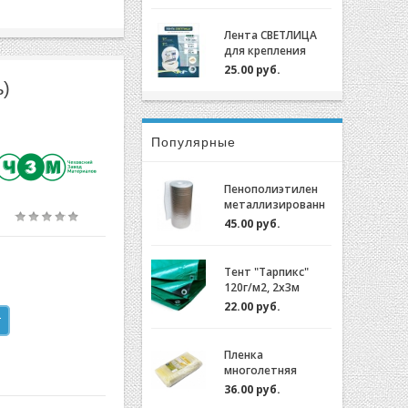
крепления пленки
для теплиц
Лента СВЕТЛИЦА
оцинкованный,
для крепления
0,7мм (2м)
пленки к теплице
25.00 руб.
длина 30м, ширина
ь)
3 см, 700 мкм
Популярные
Пенополиэтилен
металлизированн
ый (НПЭ 2-120-25)
45.00 руб.
Тент "Тарпикс"
120г/м2, 2х3м
22.00 руб.
Пленка
многолетняя
"Светлица 6/200"
36.00 руб.
(7 лет) за 1м.пог.