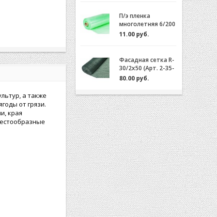
П/э пленка
многолетняя 6/200
(2-3 года) Зеленая/
11.00 руб.
Желтая за 1м.пог.
Фасадная сетка R-
30/2x50 (Арт. 2-35-
50)
80.00 руб.
льтур, а также
годы от грязи.
и, края
рестообразные