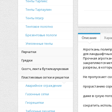
Тенты Тарпикс
Тенты Тарпаулин
Тенты Intarp
Тентовое полотно
Брезентовые пологи
Описание
Хара
Утепленные тенты
Агроткань полипр
Перчатки
для ландшафтных 
Прочная агроткан
Грядки
закрепляются мет
разрезы, в котор
Скотч, лента бутилкаучуковая
Не пропускает со
Пластиковые сетки и решетки
Аварийное ограждение
прорастанию сорн
Газонные сетки
даже в сухую пог
Георешетки
сократить исполь
Заборные решетки