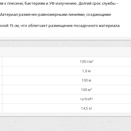
в к плесени, бактериям и УФ излучению. Долгий срок службы –
т. Материал размечен равномерными линиями, создающими
оной 15 см, что облегчает размещение посадочного материала.
100 г/м²
1,6 м
100 м
160 м²
<a href=
14,5 кг