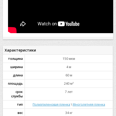
Характеристики
толщина
150 мкм
ширина
4 м
длина
60 м
площадь
240 м²
срок
7 лет
службы
тип
Полиэтиленовая пленка
\
Многолетняя пленка
вес
34 кг