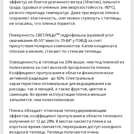
эффекту), не боится ураганного ветра (18 м/сек), сильного
града, суровых и снежных зим (морозостойкость -80°С),
резкого перепада температур. Даже при морозе пленка
сохраняет эластичность, снег можно стряхнуть с теплицы,
не опасаясь, что пленка порвется.
тм
Поверхность СВЕТЛИЦЫ
гидрофильна (краевой угол
смачивания 45-55° вместо 70-84° у ПЭВД) за счет
присутствия полярных компонентов. Капли конденсата
плоские и мелкие, стекают по стенкам теплицы.
Освещенность в теплице на 20% выше, чем под пленкой из
полиэтилена за счет высокой прозрачности пленки.
Коэффициент пропускания в области физиологически
активной радиации - до 92%. Спектральные
характеристики оптимальные для выращивания как
рассады, так и овощей, а также фруктов, цветов и
саженцев. Во время эксплуатации пленка меньше
запыляется, чем полиэтиленовая.
Пленка обладает отличным теплоудерживающим
эффектом, коэффициент пропускания в области теплового
излучения от 12 до 28%. В местах нахлеста пленка за
короткое время слипается, перекрывая доступ холодного
воздуха в теплицу. Теплица получается очень