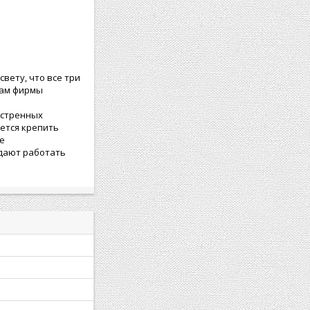
вету, что все три
дам фирмы
остренных
ется крепить
не
 дают работать