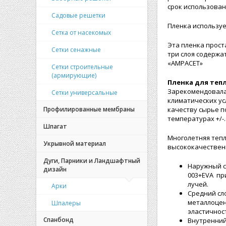
срок использован
Садовые решетки
Пленка используе
Сетка от насекомых
Эта пленка прост
Сетки сенажные
три слоя содержа
«AMPACET»
Сетки строительные
(армирующие)
Пленка для теп
Зарекомендовала
Сетки универсальные
климатических ус
Профилированные мембраны
качеству сырье п
температурах +/-.
Шпагат
Многолетняя тепл
Укрывной материал
высококачественн
Дуги, Парники и Ландшафтный
Наружный с
дизайн
003+ЕVA пр
лучей.
Арки
Средний сл
металлоцен
Шпалеры
эластичност
Спанбонд
Внутренний 