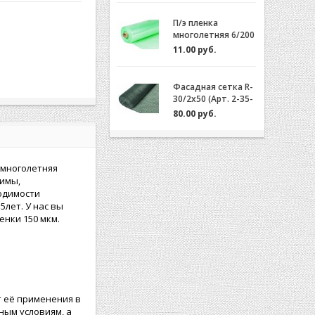
П/э пленка
многолетняя 6/200
(2-3 года) Зеленая/
11.00 руб.
Желтая за 1м.пог.
Фасадная сетка R-
30/2x50 (Арт. 2-35-
50)
80.00 руб.
 многолетняя
зимы,
одимости
лет. У нас вы
енки 150 мкм.
т её применения в
ным условиям, а