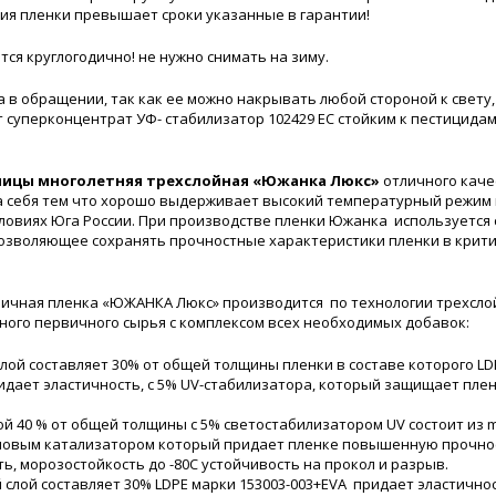
ия пленки превышает сроки указанные в гарантии!
тся круглогодично! не нужно снимать на зиму.
а в обращении, так как ее можно накрывать любой стороной к свету,
т суперконцентрат УФ- стабилизатор 102429 ЕС стойким к пестицида
лицы многолетняя трехслойная «Южанка Люкс»
отличного каче
 себя тем что хорошо выдерживает высокий температурный режим 
ловиях Юга России. При производстве пленки Южанка используется
озволяющее сохранять прочностные характеристики пленки в крит
ичная пленка «ЮЖАНКА Люкс» производится по технологии трехслой
ого первичного сырья с комплексом всех необходимых добавок:
лой составляет 30% от общей толщины пленки в составе которого LD
идает эластичность, с 5% UV-стабилизатора, который защищает плен
ой 40 % от общей толщины с 5% светостабилизатором UV состоит из m
овым катализатором который придает пленке повышенную прочно
ь, морозостойкость до -80С устойчивость на прокол и разрыв.
слой составляет 30% LDPE марки 153003-003+EVA придает эластичност