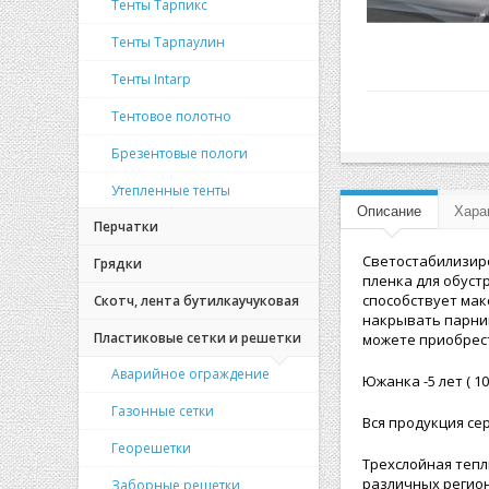
Тенты Тарпикс
Тенты Тарпаулин
Тенты Intarp
Тентовое полотно
Брезентовые пологи
Утепленные тенты
Описание
Хара
Перчатки
Светостабилизир
Грядки
пленка для обуст
способствует мак
Скотч, лента бутилкаучуковая
накрывать парник
Пластиковые сетки и решетки
можете приобрест
Аварийное ограждение
Южанка -5 лет ( 1
Газонные сетки
Вся продукция с
Георешетки
Трехслойная тепл
различных регион
Заборные решетки