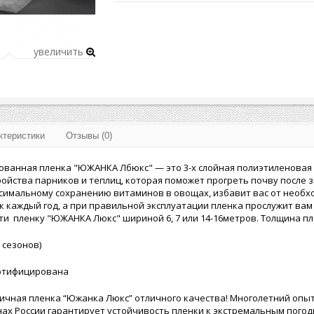
увеличить
ктеристики
Отзывы (0)
ованная пленка "ЮЖАНКА Лбюкс" — это 3-х слойная полиэтиленовая
ройства парников и теплиц, которая поможет прогреть почву после 
симальному сохранению витаминов в овощах, избавит вас от необх
 каждый год, а при правильной эксплуатации пленка прослужит вам 5
и пленку "ЮЖАНКА Люкс" шириной 6, 7 или 14-16метров. Толщина пл
0 сезонов)
ертифицирована
ичная пленка “Южанка Люкс” отличного качества! Многолетний опы
ах России гарантирует устойчивость пленки к экстремальным погод