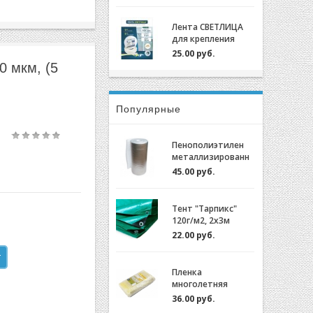
крепления пленки
для теплиц
Лента СВЕТЛИЦА
оцинкованный,
для крепления
0,7мм (2м)
пленки к теплице
25.00 руб.
длина 30м, ширина
 мкм, (5
3 см, 700 мкм
Популярные
Пенополиэтилен
металлизированн
ый (НПЭ 2-120-25)
45.00 руб.
Тент "Тарпикс"
120г/м2, 2х3м
22.00 руб.
Пленка
многолетняя
"Светлица 6/200"
36.00 руб.
(7 лет) за 1м.пог.