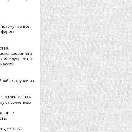
 потому что все
м фирмы
ства.
использования в
 самое лучшее по
ических
ной экструзии из
PE марки 153003-
ку от солнечных
LLDPE с
сть,
ь, с 5% UV-