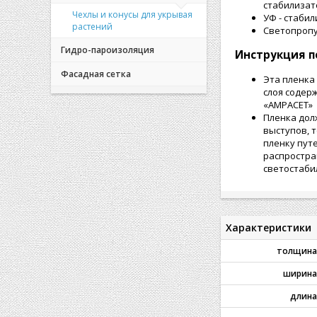
стабилизат
Чехлы и конусы для укрывая
УФ - стаби
растений
Светопроп
Гидро-пароизоляция
Инструкция п
Фасадная сетка
Эта пленка 
слоя содер
«AMPACET»
Пленка дол
выступов, 
пленку пут
распростра
светостаби
Характеристики
толщина
ширина
длина