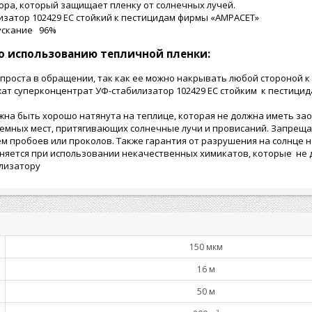
ора, который защищает пленку от солнечных лучей.
лизатор 102429 ЕС стойкий к пестицидам фирмы «AMPACET»
ускание 96%
о использованию тепличной пленки:
проста в обращении, так как ее можно накрывать любой стороной к с
жат суперконцентрат УФ-стабилизатор 102429 ЕС стойким к пестици
жна быть хорошо натянута на теплице, которая не должна иметь за
темных мест, притягивающих солнечные лучи и провисаний. Запреща
ем пробоев или проколов. Также гарантия от разрушения на солнце 
няется при использовании некачественных химикатов, которые не
лизатору
150 мкм
16 м
50 м