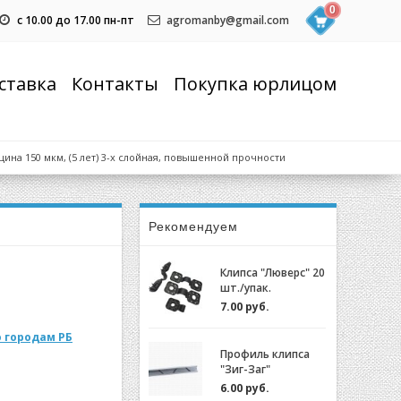
0
с 10.00 до 17.00 пн-пт
agromanby@gmail.com
ставка
Контакты
Покупка юрлицом
на 150 мкм, (5 лет) 3-х слойная, повышенной прочности
Рекомендуем
Клипса "Люверс" 20
шт./упак.
7.00 руб.
 городам РБ
Профиль клипса
"Зиг-Заг"
(ХОЗАГРО) с
6.00 руб.
замком для