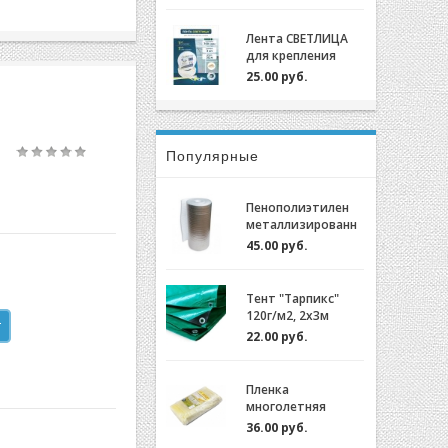
крепления пленки
для теплиц
Лента СВЕТЛИЦА
оцинкованный,
для крепления
0,7мм (2м)
пленки к теплице
25.00 руб.
длина 30м, ширина
3 см, 700 мкм
Популярные
Пенополиэтилен
металлизированн
ый (НПЭ 2-120-25)
45.00 руб.
Тент "Тарпикс"
120г/м2, 2х3м
22.00 руб.
Пленка
многолетняя
"Светлица 6/200"
36.00 руб.
(7 лет) за 1м.пог.