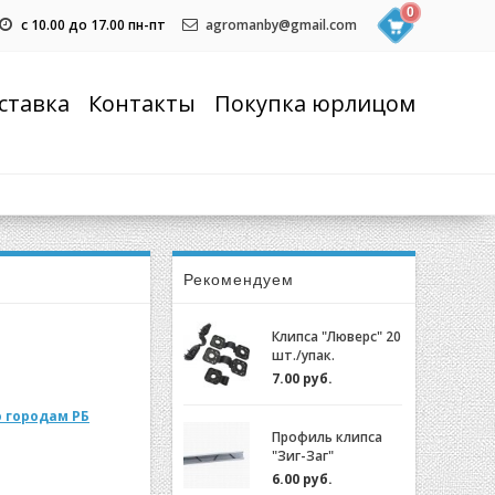
0
с 10.00 до 17.00 пн-пт
agromanby@gmail.com
ставка
Контакты
Покупка юрлицом
Рекомендуем
Клипса "Люверс" 20
шт./упак.
7.00 руб.
 городам РБ
Профиль клипса
"Зиг-Заг"
(ХОЗАГРО) с
6.00 руб.
замком для