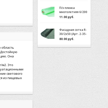
П/э пленка
многолетняя 6/200
(2-3 года) Зеленая/
11.00 руб.
Желтая за 1м.пог.
Фасадная сетка R-
30/2x50 (Арт. 2-35-
50)
80.00 руб.
 область
 Достойную
цию. Она
/м2. Это
плуатационными
ение светового
ся из пищевых