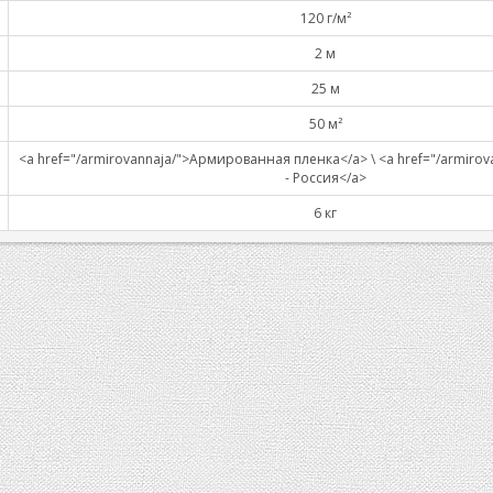
120 г/м²
2 м
25 м
50 м²
<a href="/armirovannaja/">Армированная пленка</a> \ <a href="/armiro
- Россия</a>
6 кг