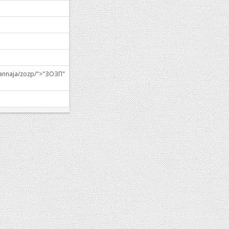
vannaja/zozp/">"ЗОЗП"