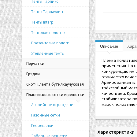
Тенты Тарпикс
Тенты Тарпаулин
Тенты Intarp
Тентовое полотно
Брезентовые пологи
Описание
Хара
Утепленные тенты
Пленка полиэтил
Перчатки
применения. На н
конкуренцию им с
Грядки
отличается каче
Армированная пле
Скотч, лента бутилкаучуковая
трёхслойный мат
качествами. Кром
Пластиковые сетки и решетки
стабилизатора по
марок полиэтилен
Аварийное ограждение
Газонные сетки
Георешетки
Характеристики
Заборные решетки