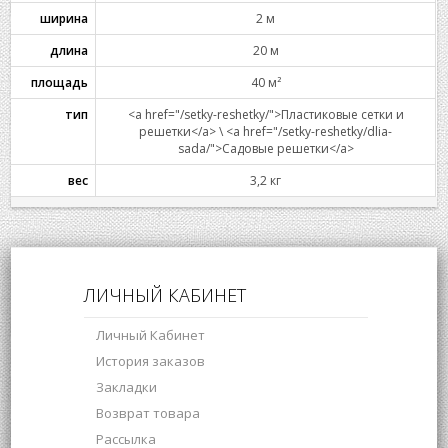
ширина
2 м
длина
20 м
площадь
40 м²
тип
<a href="/setky-reshetky/">Пластиковые сетки и
решетки</a> \ <a href="/setky-reshetky/dlia-
sada/">Садовые решетки</a>
вес
3,2 кг
ЛИЧНЫЙ КАБИНЕТ
Личный Кабинет
История заказов
Закладки
Возврат товара
Рассылка