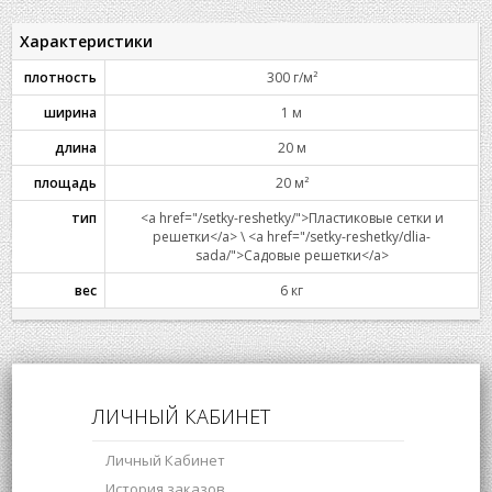
Характеристики
плотность
300 г/м²
ширина
1 м
длина
20 м
площадь
20 м²
тип
<a href="/setky-reshetky/">Пластиковые сетки и
решетки</a> \ <a href="/setky-reshetky/dlia-
sada/">Садовые решетки</a>
вес
6 кг
ЛИЧНЫЙ КАБИНЕТ
Личный Кабинет
История заказов