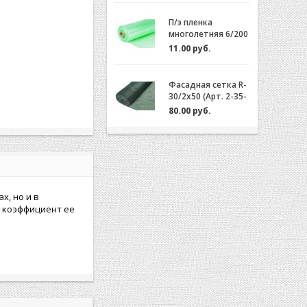
П/э пленка
многолетняя 6/200
(2-3 года) Зеленая/
11.00 руб.
Желтая за 1м.пог.
Фасадная сетка R-
30/2x50 (Арт. 2-35-
50)
80.00 руб.
х, но и в
к коэффициент ее