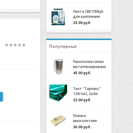
крепления пленки
для теплиц
Лента СВЕТЛИЦА
оцинкованный,
для крепления
0,7мм (2м)
пленки к теплице
25.00 руб.
длина 30м, ширина
3 см, 700 мкм
Популярные
Пенополиэтилен
металлизированн
ый (НПЭ 2-120-25)
45.00 руб.
Тент "Тарпикс"
120г/м2, 2х3м
22.00 руб.
Пленка
многолетняя
"Светлица 6/200"
36.00 руб.
(7 лет) за 1м.пог.