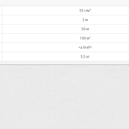
55 г/м²
2 м
50 м
100 м²
<a href=
5,5 кг