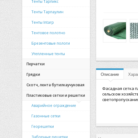
Тенты Тарпикс
Тенты Тарпаулин
Тенты Intarp
Тентовое полотно
Брезентовые пологи
Утепленные тенты
Перчатки
Грядки
Описание
Хара
Скотч, лента бутилкаучуковая
Фасадная сетка п
сельском хозяйст
Пластиковые сетки и решетки
светопропускания
Аварийное ограждение
Газонные сетки
Георешетки
Заборные решетки