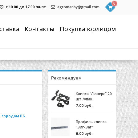
0
с 10.00 до 17.00 пн-пт
agromanby@gmail.com
ставка
Контакты
Покупка юрлицом
Рекомендуем
Клипса "Люверс" 20
шт./упак.
7.00 руб.
 городам РБ
Профиль клипса
"Зиг-Заг"
(ХОЗАГРО) с
6.00 руб.
замком для