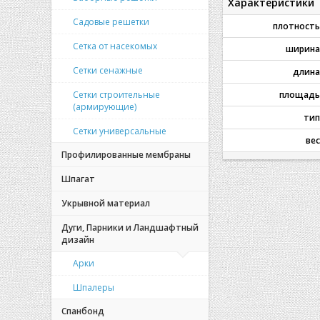
Характеристики
Садовые решетки
плотность
Сетка от насекомых
ширина
Сетки сенажные
длина
Сетки строительные
площадь
(армирующие)
тип
Сетки универсальные
вес
Профилированные мембраны
Шпагат
Укрывной материал
Дуги, Парники и Ландшафтный
дизайн
Арки
Шпалеры
Спанбонд