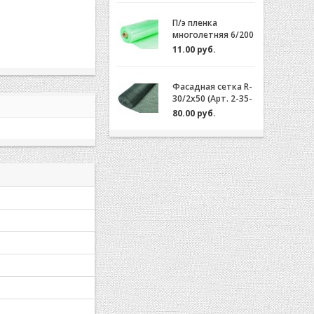
П/э пленка
многолетняя 6/200
(2-3 года) Зеленая/
11.00 руб.
Желтая за 1м.пог.
Фасадная сетка R-
30/2x50 (Арт. 2-35-
50)
80.00 руб.