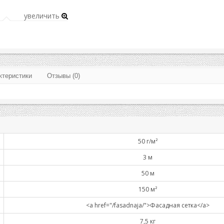
увеличить
ктеристики
Отзывы (0)
50 г/м²
3 м
50 м
150 м²
<a href="/fasadnaja/">Фасадная сетка</a>
7,5 кг