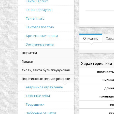
Тенты Тарпикс
Тенты Тарпаулин
Тенты Intarp
Тентовое полотно
Брезентовые пологи
Описание
Хара
Утепленные тенты
Перчатки
Грядки
Характеристики
Скотч, лента бутилкаучуковая
плотность
Пластиковые сетки и решетки
ширина
Аварийное ограждение
длина
Газонные сетки
площадь
Георешетки
тип
вес
Заборные решетки