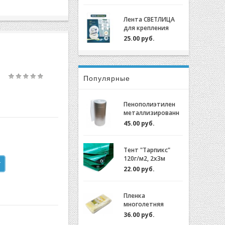
крепления пленки
для теплиц
Лента СВЕТЛИЦА
оцинкованный,
для крепления
0,7мм (2м)
пленки к теплице
25.00 руб.
длина 30м, ширина
3 см, 700 мкм
Популярные
Пенополиэтилен
металлизированн
ый (НПЭ 2-120-25)
45.00 руб.
Тент "Тарпикс"
120г/м2, 2х3м
22.00 руб.
Пленка
многолетняя
"Светлица 6/200"
36.00 руб.
(7 лет) за 1м.пог.