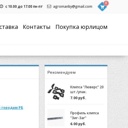
0
с 10.00 до 17.00 пн-пт
agromanby@gmail.com
ставка
Контакты
Покупка юрлицом
Рекомендуем
Клипса "Люверс" 20
шт./упак.
7.00 руб.
 городам РБ
Профиль клипса
"Зиг-Заг"
(ХОЗАГРО) с
6.00 руб.
замком для