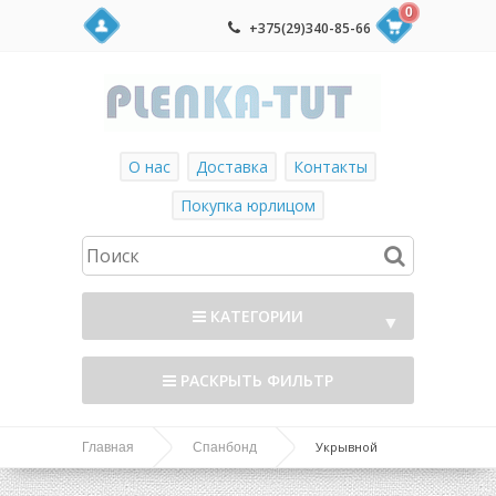
0
+375(29)340-85-66
О нас
Доставка
Контакты
Покупка юрлицом
КАТЕГОРИИ
▼
РАСКРЫТЬ ФИЛЬТР
Укрывной
Главная
Спанбонд
материал спанбонд СУФ "AGROL" №60 ЧЁРНЫЙ в