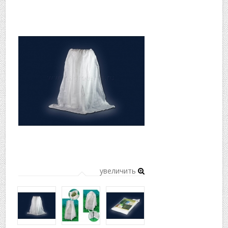
▼
▼
увеличить